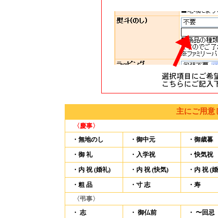
主にご用意
〈慶事〉
・無地のし
・御中元
・御歳暮
・御 礼
・入学祝
・快気祝
・内 祝 (婚礼)
・内 祝 (快気)
・内 祝 (
・粗 品
・寸 志
・寿
〈弔事〉
・ 志
・ 御仏前
・ 〜回忌