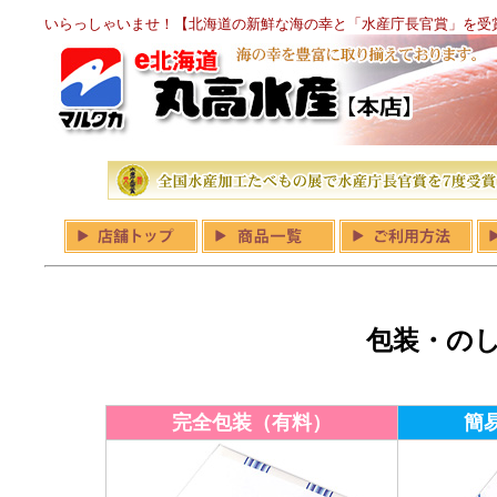
いらっしゃいませ！【北海道の新鮮な海の幸と「水産庁長官賞」を受
包装・の
完全包装（有料）
簡