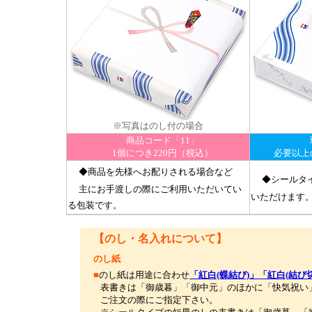
※写真はのし付の場合
商品コード「11」
環
1個につき220円（税込）
必要以上
◆商品を先様へお配りされる場合など
◆シールタ
主にお手渡しの際にご利用いただいてい
いただけます
る包装です。
【のし・名入れについて】
のし紙
■
のし紙は用途に合わせ
「紅白(蝶結び)」「紅白(結び
表書きは「御歳暮」「御中元」のほかに「快気祝い」
ご注文の際にご指定下さい。